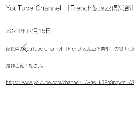
YouTube Channel 「French＆Jazz
2024年12月15日
配信中のYouTube Channel 「French＆Jazz倶楽部」の総
是非ご覧ください。
https://www.youtube.com/channel/UCvqwLk3Rh9nqwmU